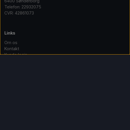
6400 Sønderborg
Telefon: 22932075
CVR: 42861073
Links
Om os
Kontakt
Kunde login
Handelsbetingelser
Privatlivspolitik
Cookies
Fortrydelse og reklamation
Rabatordninger
Vis på shop