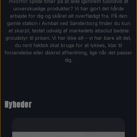
Komponenter til DIY grolys
Hvorfor spilde timer på at lede igennem tusindvis af
uoverskuelige produkter? Vi har gjort det hårde
Rabatter
arbejde for dig og skåret alt overflødigt fra. På den
Lysdioder
gamle station i Avnbøl ved Sønderborg finder du kun
et skarpt, testet udvalg af markedets absolut bedste
Andre komponenter
groudstyr til prisen. Vi har ikke alt – vi har bare alt det,
du rent faktisk skal bruge for at lykkes, klar til
forsendelse eller diskret afhentning, lige når det passer
dig.
Nyheder