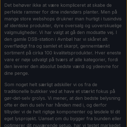
Det behøver ikke at være kompliceret at skabe de
perfekte rammer for dine indendørs planter. Men på
mange store webshops drukner man hurtigt i tusindvis
af identiske produkter, dyre oversalg og uoverskuelige
valgmuligheder. Vi har valgt at gå den modsatte vej. I
den gamle DSB-station i Avnbøl har vi skåret alt
overflødigt fra og samlet et skarpt, gennemtænkt
sortiment på cirka 100 kvalitetsprodukter. Hver eneste
vare er nøje udvalgt på tværs af alle kategorier, fordi
den leverer den absolut bedste værdi og ydeevne for
dine penge.
Som noget helt særligt adskiller vi os fra de
traditionelle butikker ved at have et stærkt fokus på
gør-det-selv grolys. Vi mener, at den bedste belysning
ofte er den du selv har hånden med i, og derfor
tilbyder vi de helt rigtige komponenter og løsdele til dit
eget lysprojekt. Uanset om du bygger fra bunden eller
optimerer dit nuværende setup, har vi testet markedet