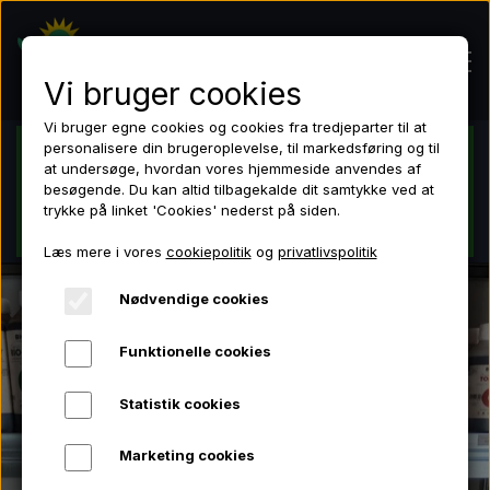
Vi bruger cookies
Vi bruger egne cookies og cookies fra tredjeparter til at
personalisere din brugeroplevelse, til markedsføring og til
Dansk butik - Dansk lager - Dansk garanti
at undersøge, hvordan vores hjemmeside anvendes af
Hjem
besøgende. Du kan altid tilbagekalde dit samtykke ved at
Tilmeld dig nyhedsbrevet og få 10 % rabat på dit
trykke på linket 'Cookies' nederst på siden.
første køb!
Læs mere i vores
cookiepolitik
og
privatlivspolitik
Shop
Nødvendige cookies
LED lamper
LED lamper
Funktionelle cookies
Grotelte
Grotelte
Statistik cookies
Ventilation
High-Lights
Marketing cookies
Ventilation
Danmark