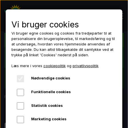
Vi bruger cookies
Vi bruger egne cookies og cookies fra tredjeparter til at
personalisere din brugeroplevelse, til markedsføring og til
Dansk butik - Dansk lager - Dansk garanti
at undersøge, hvordan vores hjemmeside anvendes af
Hjem
besøgende. Du kan altid tilbagekalde dit samtykke ved at
Tilmeld dig nyhedsbrevet nede i bunden og få 10
trykke på linket 'Cookies' nederst på siden.
% rabat på dit første køb!
Læs mere i vores
cookiepolitik
og
privatlivspolitik
Shop
VI HAR IKKE ALT. MEN VI HAR ALT HVAD DU HAR
Nødvendige cookies
LED lamper
BRUG FOR!
LED lamper
Funktionelle cookies
Grotelte
Forside
Om os
Grotelte
Statistik cookies
Ventilation
Marketing cookies
Ventilation
Om os