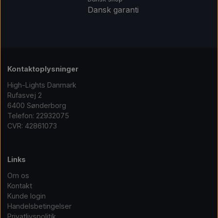
Komponenter til DIY grolys
Dansk garanti
Rabatter
Lysdioder
Andre komponenter
Kontaktoplysninger
High-Lights Danmark
Rufasvej 2
6400 Sønderborg
Telefon: 22932075
CVR: 42861073
Links
Om os
Kontakt
Kunde login
Handelsbetingelser
Privatlivspolitik