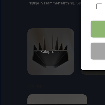
rigtige lyssammensætning. Spar pengene på 
Køleprofiler
P
Varer