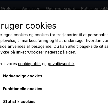
Grotelte
Ventilation
Gødning og jord
Potter og bak
* DIY Grolys *
Om
Kontakt
Rabatter
bruger cookies
n
Gødning og jord
Potter og bakker
Tilbehør
Big Plant Science
Dansk butik - Dansk lager - Dansk garanti
r egne cookies og cookies fra tredjeparter til at personalis
BIOBIZZ
plevelse, til markedsføring og til at undersøge, hvordan vo
ilmeld dig nyhedsbrevet og få 10 % rabat på dit første kø
ide anvendes af besøgende. Du kan altid tilbagekalde dit 
Jord
rykke på linket 'Cookies' nederst på siden.
Nyheder
e i vores
cookiepolitik
og
privatlivspolitik
Nødvendige cookies
Gør-det-selv grolys: Byg den perfekte belysning
Funktionelle cookies
amper, når du kan bygge det optimale setup selv? Vi har spe
fter dine planters behov. Her finder du ingen billige kopiv
Statistik cookies
e, drivere og komponenter på markedet, som sikrer dig maksi