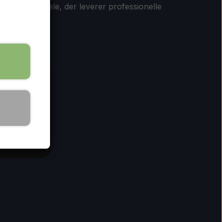
d kvalitetsdele, der leverer professionelle
er til DIY
olys