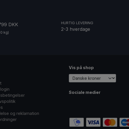
HURTIG LEVERING
 799 DKK
2-3 hverdage
20 kg)
Vis på shop
t
login
Sociale medier
sbetingelser
ivspolitik
es
delse og reklamation
rdninger