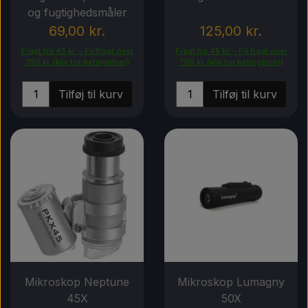
Komponenter til DIY grolys
og fugtighedsmåler
Rabatter
69,00 kr.
125,00 kr.
Lysdioder
Fragt fra 45 kr. – Fri fragt over
Fragt fra 45 kr. – Fri fragt over
799 kr. (klik for betingelser)
799 kr. (klik for betingelser)
Andre komponenter
Tilføj til kurv
Tilføj til kurv
Mikroskop Neptune
Mikroskop Lumagny
45X
50X