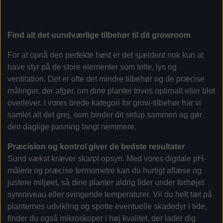
Find alt det uundværlige tilbehør til dit growroom
For at opnå den perfekte høst er det sjældent nok kun at
have styr på de store elementer som telte, lys og
ventilation. Det er ofte det mindre tilbehør og de præcise
målinger, der afgør, om dine planter trives optimalt eller blot
overlever. I vores brede kategori for grow-tilbehør har vi
samlet alt det grej, som binder dit setup sammen og gør
den daglige pasning langt nemmere.
Præcision og kontrol giver de bedste resultater
Sund vækst kræver skarpt opsyn. Med vores digitale pH-
målere og præcise termometre kan du hurtigt aflæse og
justere miljøet, så dine planter aldrig lider under forhøjet
syreniveau eller svingende temperaturer. Vil du helt tæt på
planternes udvikling og spotte eventuelle skadedyr i tide,
finder du også mikroskoper i høj kvalitet, der lader dig