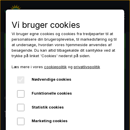
Vi bruger cookies
Vi bruger egne cookies og cookies fra tredjeparter til at
personalisere din brugeroplevelse, til markedsføring og til
Dansk butik - Dansk lager - Dansk garanti
at undersøge, hvordan vores hjemmeside anvendes af
Hjem
besøgende. Du kan altid tilbagekalde dit samtykke ved at
Tilmeld dig nyhedsbrevet nede i bunden og få 10
trykke på linket 'Cookies' nederst på siden.
% rabat på dit første køb!
Læs mere i vores
cookiepolitik
og
privatlivspolitik
Shop
VI HAR IKKE ALT. MEN VI HAR ALT HVAD DU HAR
Nødvendige cookies
LED lamper
BRUG FOR!
LED lamper
Funktionelle cookies
Grotelte
Forside
Tilbehør
Grotelte
Statistik cookies
Tilbehør
Ventilation
Marketing cookies
Ventilation