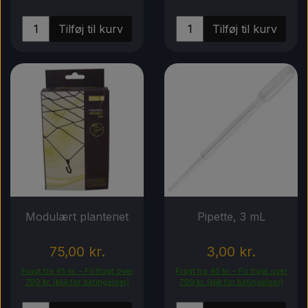
Tilføj til kurv
Tilføj til kurv
Modulært plantenet
Pipette, 3 mL
75,00 kr.
3,00 kr.
Fragt fra 45 kr. – Fri fragt over
Fragt fra 45 kr. – Fri fragt over
799 kr. (klik for betingelser)
799 kr. (klik for betingelser)