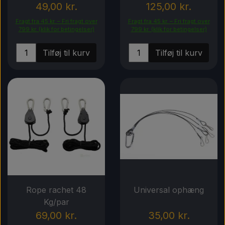
49,00 kr.
125,00 kr.
Fragt fra 45 kr. – Fri fragt over
Fragt fra 45 kr. – Fri fragt over
799 kr. (klik for betingelser)
799 kr. (klik for betingelser)
Tilføj til kurv
Tilføj til kurv
Rope rachet 48
Universal ophæng
Kg/par
69,00 kr.
35,00 kr.