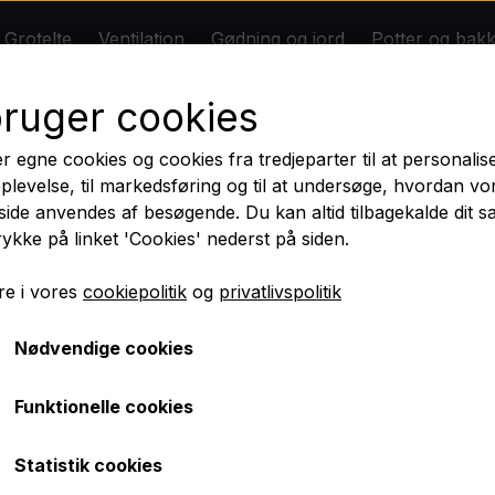
Grotelte
Ventilation
Gødning og jord
Potter og bak
* DIY Grolys *
Om
Kontakt
Rabatter
bruger cookies
n
Gødning og jord
Potter og bakker
Tilbehør
Big Plant Science
Dansk butik - Dansk lager - Dansk garanti
r egne cookies og cookies fra tredjeparter til at personalis
BIOBIZZ
plevelse, til markedsføring og til at undersøge, hvordan vo
ilmeld dig nyhedsbrevet og få 10 % rabat på dit første kø
ide anvendes af besøgende. Du kan altid tilbagekalde dit 
Jord
rykke på linket 'Cookies' nederst på siden.
Nyheder
e i vores
cookiepolitik
og
privatlivspolitik
Plantesaks, Lang
Nødvendige cookies
75,00 kr.
Funktionelle cookies
Fragt omk. tillægges
Statistik cookies
Plantesaks på 19,5 cm med ekstra rækkevidde og ultra