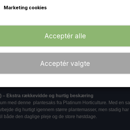
Marketing cookies
Udført i fjerlet, rustfrit stål, der effektivt modstår plan
Perfekt til let beskæring, hurtig klargøring af stiklinge
−
+
Acceptér alle
Acceptér valgte
m) – Ekstra rækkevidde og hurtig beskæring
ro-rum med denne plantesaks fra Platinum Horticulture. Med en 
arbejde dig hurtigt igennem større plantemasser, men stadig har 
til både den daglige pleje og de store høstdage.