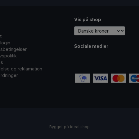
Vis på shop
t
login
Sociale medier
sbetingelser
ivspolitik
es
delse og reklamation
rdninger
Bygget på
ideal.shop