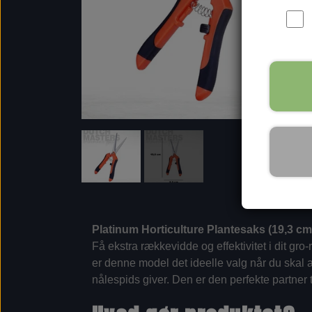
Platinum Horticulture Plantesaks (19,3 c
Få ekstra rækkevidde og effektivitet i dit g
er denne model det ideelle valg når du skal 
nålespids giver. Den er den perfekte partner 