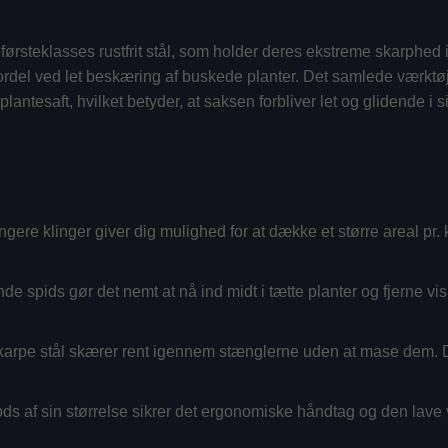
rsteklasses rustfrit stål, som holder deres ekstreme skarphed i 
 fordel ved let beskæring af buskede planter. Det samlede værktøj 
plantesaft, hvilket betyder, at saksen forbliver let og glidende i
?
ere klinger giver dig mulighed for at dække et større areal pr. k
de spids gør det nemt at nå ind midt i tætte planter og fjerne v
arpe stål skærer rent igennem stænglerne uden at mase dem. De
ds af sin størrelse sikrer det ergonomiske håndtag og den lave