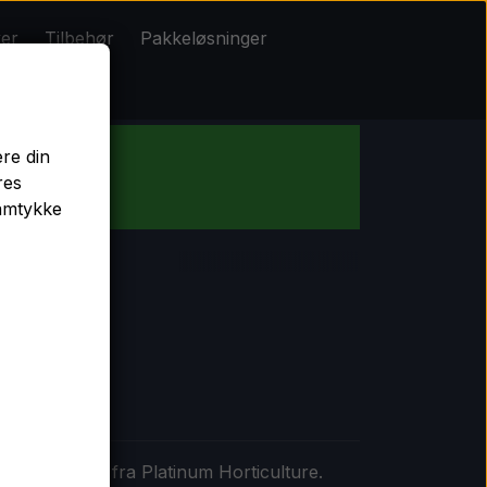
ker
Tilbehør
Pakkeløsninger
Pakkeløsninger
ere din
res
b!
samtykke
-skarpt blad fra Platinum Horticulture.