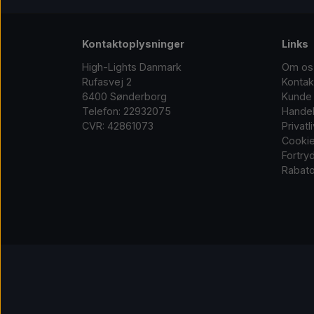
Kontaktoplysninger
Links
High-Lights Danmark
Om os
Rufasvej 2
Kontak
6400 Sønderborg
Kunde 
Telefon: 22932075
Handel
CVR: 42861073
Privatl
Cooki
Fortry
Rabato