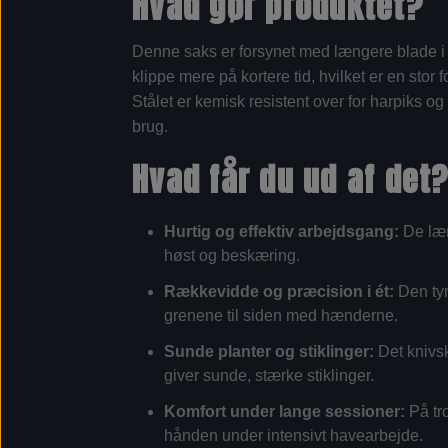
Hvad gør produktet?
Denne saks er forsynet med længere blade i fø
klippe mere på kortere tid, hvilket er en stor
Stålet er kemisk resistent over for harpiks og 
brug.
Hvad får du ud af det
Hurtig og effektiv arbejdsgang:
De læng
høst og beskæring.
Rækkevidde og præcision i ét:
Den tyn
grenene til siden med hænderne.
Sunde planter og stiklinger:
Det knivsk
giver sunde, stærke stiklinger.
Komfort under lange sessioner:
På tro
hånden under intensivt havearbejde.