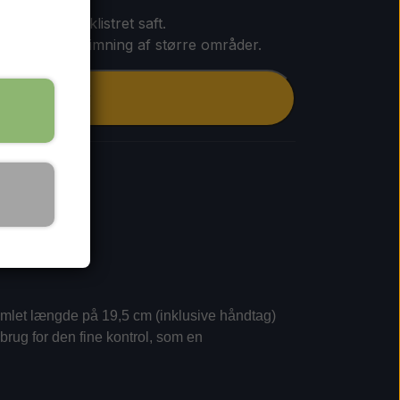
te-harpiks og klistret saft.
r og effektiv trimning af større områder.
Tilføj til kurv
samlet længde på 19,5 cm (inklusive håndtag)
brug for den fine kontrol, som en