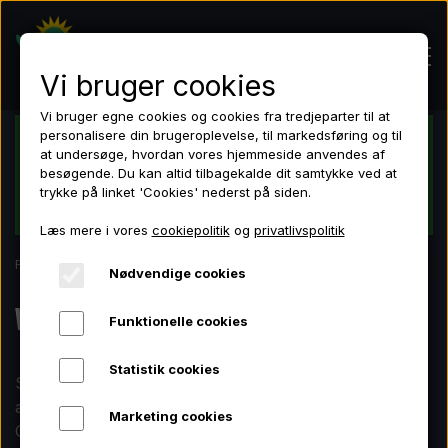
Vi bruger cookies
Vi bruger egne cookies og cookies fra tredjeparter til at
personalisere din brugeroplevelse, til markedsføring og til
Dansk butik - Dansk lager - Dansk garanti
at undersøge, hvordan vores hjemmeside anvendes af
Hjem
besøgende. Du kan altid tilbagekalde dit samtykke ved at
Tilmeld dig nyhedsbrevet og få 10 % rabat på dit
trykke på linket 'Cookies' nederst på siden.
første køb!
Læs mere i vores
cookiepolitik
og
privatlivspolitik
Shop
Forside
Ventilation
Nødvendige cookies
LED lamper
LED lamper
Ventilation
Funktionelle cookies
Grotelte
Grotelte
Statistik cookies
Skab det perfekte klima i dit grofelt med vores udvalg
Ventilation
af ventilationsudstyr. Vi forhandler støjsvage Black
Marketing cookies
Ventilation
Orchid inline ventilatorer, lugteliminerede kulfiltre og