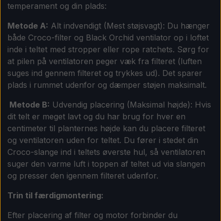
temperament og din plads:
Metode A:
Alt indvendigt (Mest støjsvagt): Du hænger
både Croco-filter og Black Orchid ventilator op i loftet
inde i teltet med stropper eller rope ratchets. Sørg for
at pilen på ventilatoren peger væk fra filteret (luften
suges ind gennem filteret og trykkes ud). Det sparer
plads i rummet udenfor og dæmper støjen maksimalt.
Metode B:
Udvendig placering (Maksimal højde): Hvis
dit telt er meget lavt og du har brug for hver en
centimeter til planternes højde kan du placere filteret
og ventilatoren uden for teltet. Du fører i stedet din
Croco-slange ind i teltets øverste hul, så ventilatoren
suger den varme luft i toppen af teltet ud via slangen
og presser den igennem filteret udenfor.
Trin til færdigmontering:
Efter placering af filter og motor forbinder du