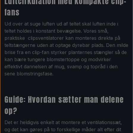
Luftcirkulation med kompakte clip-
fans
Ud over at suge luften ud af teltet skal luften inde i
teltet holdes i konstant bevægelse. Vores små,
praktiske clipsventilatorer kan monteres direkte på
teltstængerne uden at optage dyrebar plads. Den milde
brise fra en clip-fan styrker planternes stængler så de
kan bære tungere blomstertoppe og modvirker
effektivt dannelsen af mug, svamp og topråd i den
sene blomstringsfase.
Guide: Hvordan sætter man delene
op?
Det er heldigvis enkelt at montere et ventilationssæt,
og det kan gøres på to forskellige måder alt efter dit