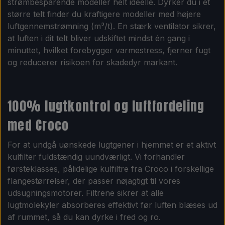
strømbesparende modeller helt ideelle. Dyrker du i et
større telt finder du kraftigere modeller med højere
luftgennemstrømning (m³/t). En stærk ventilator sikrer,
at luften i dit telt bliver udskiftet mindst én gang i
minuttet, hvilket forebygger varmestress, fjerner fugt
og reducerer risikoen for skadedyr markant.
100% lugtkontrol og luftfordeling
med Croco
For at undgå uønskede lugtgener i hjemmet er et aktivt
kulfilter fuldstændig uundværligt. Vi forhandler
førsteklasses, pålidelige kulfiltre fra Croco i forskellige
flangestørrelser, der passer nøjagtigt til vores
udsugningsmotorer. Filtrene sikrer at alle
lugtmolekyler absorberes effektivt før luften blæses ud
af rummet, så du kan dyrke i fred og ro.