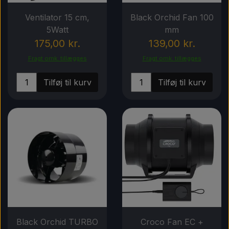
Komponenter til DIY grolys
Rabatter
Ventilator 15 cm,
Black Orchid Fan 100
Lysdioder
5Watt
mm
175,00 kr.
139,00 kr.
Andre komponenter
Fragt omk. tillægges
Fragt omk. tillægges
Tilføj til kurv
Tilføj til kurv
Black Orchid TURBO
Croco Fan EC +