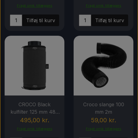
Fragt omk. tillægges
Fragt omk. tillægges
Tilføj til kurv
Tilføj til kurv
CROCO Black
Croco slange 100
kulfilter 125 mm 480
mm 2m
m3/h
495,00 kr.
59,00 kr.
Fragt omk. tillægges
Fragt omk. tillægges