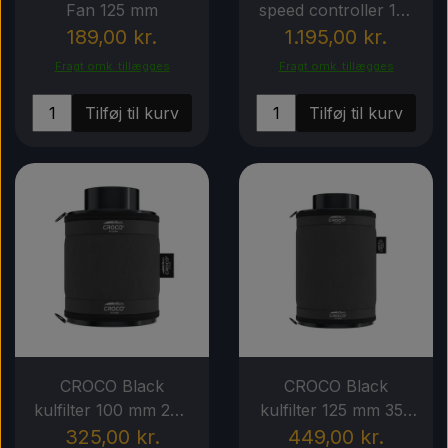
Fan 125 mm
speed controller 125
mm
189,00 kr.
1.195,00 kr.
Fragt omk. tillægges
Fragt omk. tillægges
Tilføj til kurv
Tilføj til kurv
CROCO Black
CROCO Black
kulfilter 100 mm 240
kulfilter 125 mm 350
m3/h
m3/h
325,00 kr.
449,00 kr.