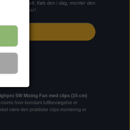
on til dit grotelt. Køb den i dag, monter den
ige varmelommer!
Tilføj til kurv
ghpro 5W Mixing Fan med clips (15 cm)
ow rooms hvor konstant luftbevægelse er
kket være den praktiske clips-montering er