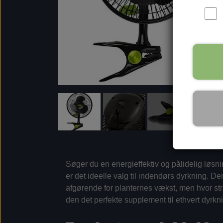
Søger du en energieffektiv og pålidelig løsning
er det ideelle valg til indendørs dyrkning. D
afgørende for planternes vækst, men hvor st
den det perfekte supplement til ethvert dyrkn