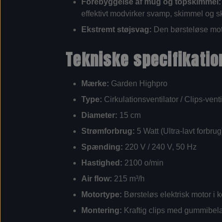
Forebyggelse af mug og topskimmel:
effektivt modvirker svamp, skimmel og s
Ekstremt støjsvag:
Den børsteløse moto
Tekniske specifikatio
Mærke:
Garden Highpro
Type:
Cirkulationsventilator / Clips-venti
Diameter:
15 cm
Strømforbrug:
5 Watt (Ultra-lavt forbrug
Spænding:
220 V / 240 V, 50 Hz
Hastighed:
2100 o/min
Air flow:
215 m³/h
Motortype:
Børsteløs elektrisk motor i k
Montering:
Kraftig clips med gummibe