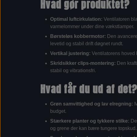
Hvad gør produktet?
Optimal luftcirkulation:
Ventilatoren bla
varmelommer under dine vækstlamper.
Børsteløs kobbermotor:
Den avancered
levetid og stabil drift døgnet rundt.
Vertikal justering:
Ventilatorens hoved k
Skridsikker clips-montering:
Den kraft
stabil og vibrationsfri.
Hvad får du ud af det
Grøn samvittighed og lav elregning:
M
budget.
Stærkere planter og tykkere stilke:
Den
og grene der kan bære tungere topskud.