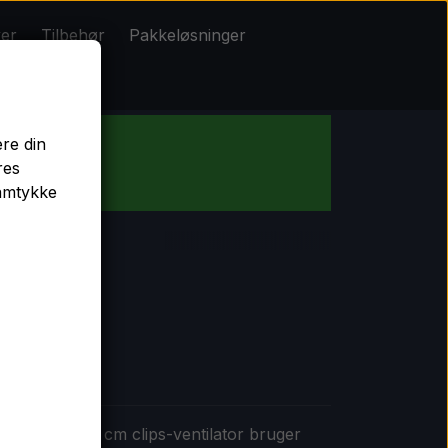
ker
Tilbehør
Pakkeløsninger
Pakkeløsninger
ere din
res
b!
samtykke
en Highpro 15 cm clips-ventilator bruger