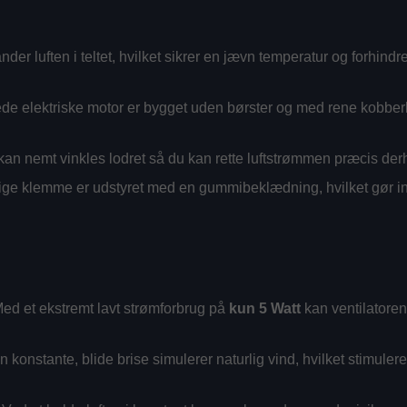
nder luften i teltet, hvilket sikrer en jævn temperatur og forhindr
e elektriske motor er bygget uden børster og med rene kobberko
an nemt vinkles lodret så du kan rette luftstrømmen præcis derhe
ige klemme er udstyret med en gummibeklædning, hvilket gør ins
?
ed et ekstremt lavt strømforbrug på
kun 5 Watt
kan ventilatoren
 konstante, blide brise simulerer naturlig vind, hvilket stimuler