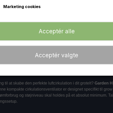
kun 5 Watt og leverer en ekstremt støjsvag luftcirkulati
Marketing cookies
nemt med den skridsikre klemme, og slip af med farl
−
+
Acceptér alle
Acceptér valgte
 til at skabe den perfekte luftcirkulation i dit grotelt?
Garden Hi
enne kompakte cirkulationsventilator er designet specifikt til gr
rømforbrug og støjniveau skal holdes på et absolut minimum. Ta
ingssetup.