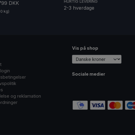
HURTIG LEVERING
 799 DKK
2-3 hverdage
20 kg)
Vis på shop
t
login
Sociale medier
sbetingelser
ivspolitik
es
delse og reklamation
rdninger