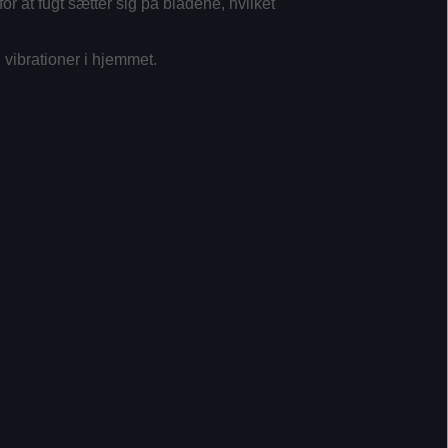
r at fugt sætter sig på bladene, hvilket
 vibrationer i hjemmet.