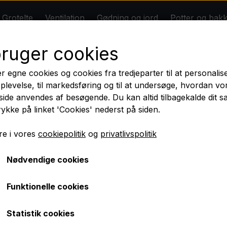
Grotelte
Ventilation
Gødning og jord
Potter og bak
* DIY Grolys *
Om
Kontakt
Rabatter
bruger cookies
n
Gødning og jord
Potter og bakker
Tilbehør
Big Plant Science
Dansk butik - Dansk lager - Dansk garanti
r egne cookies og cookies fra tredjeparter til at personalis
BIOBIZZ
plevelse, til markedsføring og til at undersøge, hvordan vo
ilmeld dig nyhedsbrevet og få 10 % rabat på dit første kø
ide anvendes af besøgende. Du kan altid tilbagekalde dit 
Jord
rykke på linket 'Cookies' nederst på siden.
Nyheder
e i vores
cookiepolitik
og
privatlivspolitik
Ventilator 15 cm, 5Watt
Nødvendige cookies
175,00 kr.
Funktionelle cookies
Fragt omk. tillægges
Statistik cookies
Mangler dine planter en blid og konstant brise? Gard