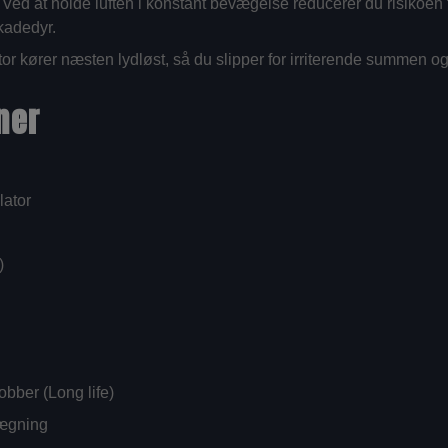
Ved at holde luften i konstant bevægelse reducerer du risikoen fo
kadedyr.
r kører næsten lydløst, så du slipper for irriterende summen og
ner
lator
)
obber (Long life)
lægning