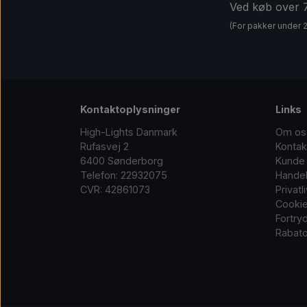
Ved køb over
(For pakker under 
Kontaktoplysninger
Links
High-Lights Danmark
Om os
Rufasvej 2
Kontak
6400 Sønderborg
Kunde 
Telefon: 22932075
Handel
CVR: 42861073
Privatl
Cooki
Fortry
Rabato