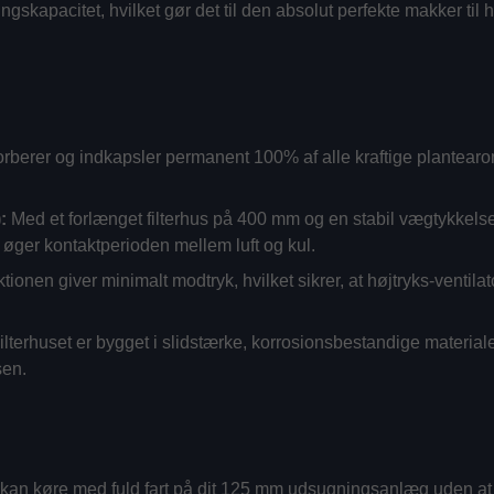
ringskapacitet, hvilket gør det til den absolut perfekte makker ti
orberer og indkapsler permanent 100% af alle kraftige plantearo
:
Med et forlænget filterhus på 400 mm og en stabil vægtykke
et øger kontaktperioden mellem luft og kul.
ionen giver minimalt modtryk, hvilket sikrer, at højtryks-ventilato
lterhuset er bygget i slidstærke, korrosionsbestandige materiale
sen.
?
an køre med fuld fart på dit 125 mm udsugningsanlæg uden at bek