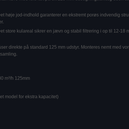
et høje jod-indhold garanterer en ekstremt porøs indvendig struk
r.
t store kulareal sikrer en jævn og stabil filtrering i op til 12-18
ser direkte på standard 125 mm udstyr. Monteres nemt med vo
 samling.
480 m³/h 125mm
 model for ekstra kapacitet)