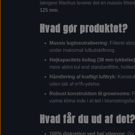
længere filterhus leverer det en massiv filtre
125 mm
.
Hvad gør produktet?
Massiv lugtneutralisering:
Filteret abs
under maksimal luftudskiftning.
Højkapacitets kullag (38 mm tykkelse)
mere aktivt kul end standardfiltre, hvilk
Håndtering af kraftigt lufttryk:
Konstrukt
uden tab af m³/h-ydelse.
Robust konstruktion til growrooms:
Fi
varme klima inde i et telt i blomstringsfa
Hvad får du ud af det
100% diskretion ved høj ydeevne:
Du k