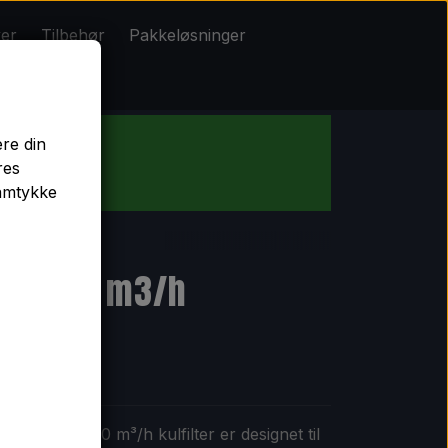
ker
Tilbehør
Pakkeløsninger
Pakkeløsninger
ere din
res
b!
samtykke
 mm 480 m3/h
lack 360-480 m³/h kulfilter er designet til