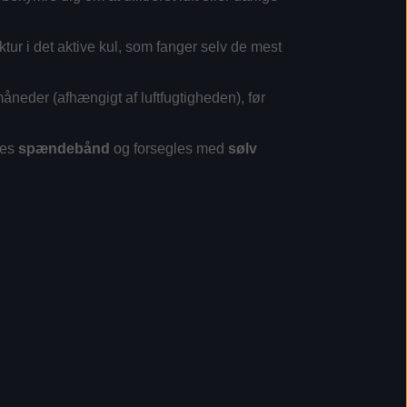
tur i det aktive kul, som fanger selv de mest
 måneder (afhængigt af luftfugtigheden), før
res
spændebånd
og forsegles med
sølv