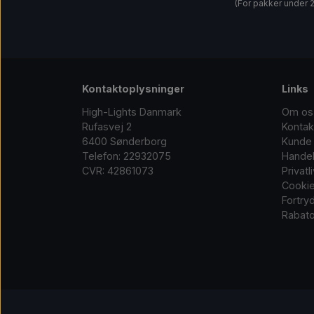
(For pakker under 
Kontaktoplysninger
Links
High-Lights Danmark
Om os
Rufasvej 2
Kontak
6400 Sønderborg
Kunde 
Telefon: 22932075
Handel
CVR: 42861073
Privatl
Cooki
Fortry
Rabato