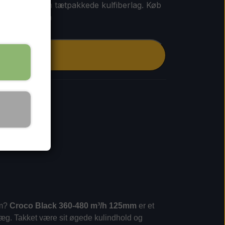
med sit 38 mm tætpakkede kulfiberlag. Køb
tfrit indeklima
Tilføj til kurv
em?
Croco Black 360-480 m³/h 125mm
er et
nlæg. Takket være sit øgede kulindhold og