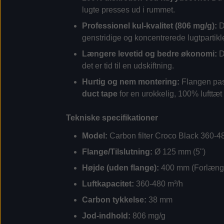
lugte presses ud i rummet.
Professionel kul-kvalitet (806 mg/g):
D
genstridige og koncentrerede lugtpartikle
Længere levetid og bedre økonomi:
De
det er tid til en udskiftning.
Hurtig og nem montering:
Flangen pas
duct tape
for en urokkelig, 100% lufttæt
Tekniske specifikationer
Model:
Carbon filter Croco Black 360-
Flange/Tilslutning:
Ø 125 mm (5")
Højde (uden flange):
400 mm (Forlænget
Luftkapacitet:
360-480 m³/h
Carbon tykkelse:
38 mm
Jod-indhold:
806 mg/g