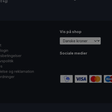
20 kg)
Vis på shop
t
login
Sociale medier
sbetingelser
ivspolitik
es
delse og reklamation
rdninger