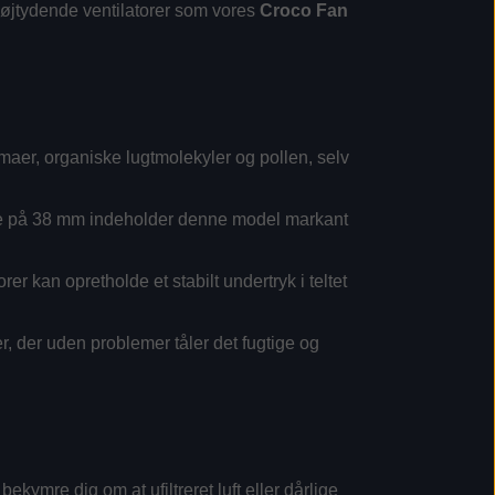
l højtydende ventilatorer som vores
Croco Fan
maer, organiske lugtmolekyler og pollen, selv
lse på 38 mm indeholder denne model markant
rer kan opretholde et stabilt undertryk i teltet
r, der uden problemer tåler det fugtige og
ymre dig om at ufiltreret luft eller dårlige