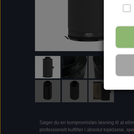
Søger du en kompromisløs løsning til at elim
professionelt kulfilter i absolut topklasse, 