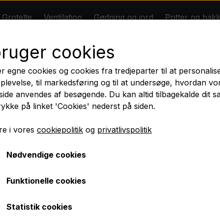
Grotelte
Ventilation
Gødning og jord
Potter og bak
* DIY Grolys *
Om
Kontakt
Rabatter
bruger cookies
n
Gødning og jord
Potter og bakker
Tilbehør
Big Plant Science
Dansk butik - Dansk lager - Dansk garanti
r egne cookies og cookies fra tredjeparter til at personalis
BIOBIZZ
plevelse, til markedsføring og til at undersøge, hvordan vo
ilmeld dig nyhedsbrevet og få 10 % rabat på dit første kø
ide anvendes af besøgende. Du kan altid tilbagekalde dit 
Jord
rykke på linket 'Cookies' nederst på siden.
480 m3/h
Nyheder
e i vores
cookiepolitik
og
privatlivspolitik
CROCO Black kulfilter 125
Nødvendige cookies
495,00 kr.
Funktionelle cookies
Fragt omk. tillægges
Statistik cookies
Mangler dit grotelt 100% effektiv lugtkontrol? Croco B