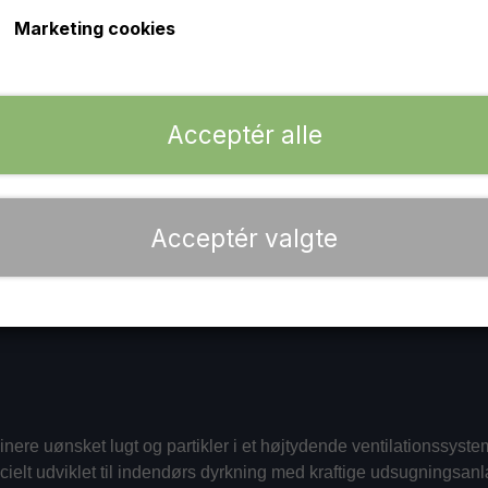
højtydende setups og fjerner alle uønskede aromaer 
Marketing cookies
det i dag og skab et professionelt, diskret og 100% lug
−
+
Acceptér alle
Acceptér valgte
inere uønsket lugt og partikler i et højtydende ventilationssyst
specielt udviklet til indendørs dyrkning med kraftige udsugningsa