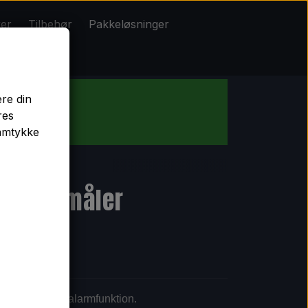
ker
Tilbehør
Pakkeløsninger
Pakkeløsninger
ere din
res
b!
samtykke
tighedsmåler
r, kalender og alarmfunktion.