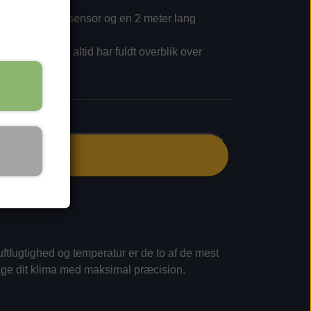
ia både intern sensor og en
2 meter lang
N), så du altid har fuldt overblik over
Tilføj til kurv
ftfugtighed og temperatur er de to af de mest
våge dit klima med maksimal præcision.