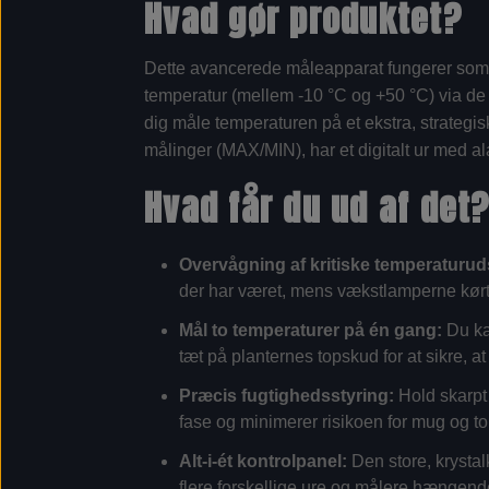
Hvad gør produktet?
Dette avancerede måleapparat fungerer som en
temperatur (mellem -10 °C og +50 °C) via d
dig måle temperaturen på et ekstra, strategis
målinger (MAX/MIN), har et digitalt ur med a
Hvad får du ud af det
Overvågning af kritiske temperaturud
der har været, mens vækstlamperne kørt
Mål to temperaturer på én gang:
Du ka
tæt på planternes topskud for at sikre, 
Præcis fugtighedsstyring:
Hold skarpt 
fase og minimerer risikoen for mug og t
Alt-i-ét kontrolpanel:
Den store, krystalk
flere forskellige ure og målere hængend