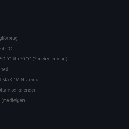
iforbrug
 +50 °C
50 °C til +70 °C (2 meter ledning)
ighed
af MAX / MIN værdier
 alarm og kalender
i (medfølger)