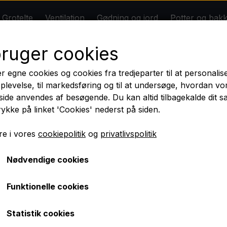
Grotelte
Ventilation
Gødning og jord
Potter og bak
* DIY Grolys *
Om
Kontakt
Rabatter
bruger cookies
n
Gødning og jord
Potter og bakker
Tilbehør
Big Plant Science
Dansk butik - Dansk lager - Dansk garanti
r egne cookies og cookies fra tredjeparter til at personalis
BIOBIZZ
plevelse, til markedsføring og til at undersøge, hvordan vo
ilmeld dig nyhedsbrevet og få 10 % rabat på dit første kø
ide anvendes af besøgende. Du kan altid tilbagekalde dit 
Jord
rykke på linket 'Cookies' nederst på siden.
måler
Nyheder
e i vores
cookiepolitik
og
privatlivspolitik
Digital temperatur- og fug
Nødvendige cookies
69,00 kr.
Funktionelle cookies
Fragt omk. tillægges
Statistik cookies
Stort og præcist digitalt termohygrometer med indbygget u