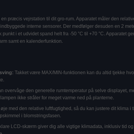
 præcis vejrstation til dit gro-rum. Apparatet måler den relat
e indbyggede interne sensorer. Der medfølger desuden en
2 met
k punkt i et udvidet spand helt fra -50 °C til +70 °C. Apparatet
larm samt en kalenderfunktion.
?
sving:
Takket være MAX/MIN-funktionen kan du altid tjekke hvor
e.
n overvåge den generelle rumtemperatur på selve displayet, me
at lampen ikke stråler for meget varme ned på planterne.
øje med den relative luftfugtighed, så du kan justere dit klima i 
opskimmel i blomstringsfasen.
lare LCD-skærm giver dig alle vigtige klimadata, inklusiv tid og 
e.