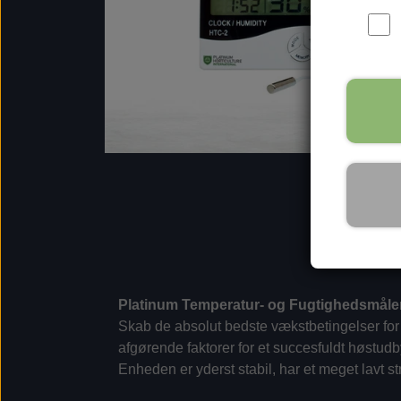
Platinum Temperatur- og Fugtighedsmåle
Skab de absolut bedste vækstbetingelser for 
afgørende faktorer for et succesfuldt høstud
Enheden er yderst stabil, har et meget lavt s